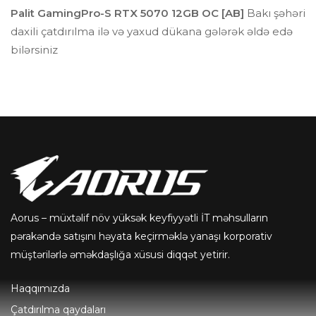
Palit GamingPro-S RTX 5070 12GB OC [AB]
Bakı şəhəri
daxili çatdırılma ilə və yaxud dükana gələrək əldə edə
bilərsiniz
Aorus – müxtəlif növ yüksək keyfiyyətli İT məhsulların
pərakəndə satışını həyata keçirməklə yanaşı korporativ
müştərilərlə əməkdaşlığa xüsusi diqqət yetirir.
Haqqımızda
Çatdırılma qaydaları