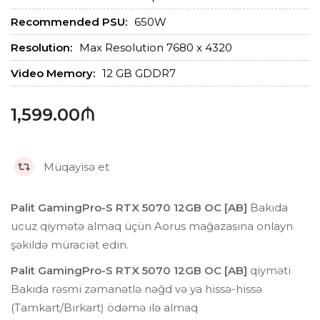
Recommended PSU:
650W
Resolution:
Max Resolution 7680 x 4320
Video Memory:
12 GB GDDR7
1,599.00₼
Müqayisə et
Palit GamingPro-S RTX 5070 12GB OC [AB]
Bakıda
ucuz qiymətə almaq üçün Aorus mağazasına onlayn
şəkildə müraciət edin.
Palit GamingPro-S RTX 5070 12GB OC [AB]
qiyməti
Bakıda rəsmi zəmanətlə nəğd və ya hissə-hissə
(Tamkart/Birkart) ödəmə ilə almaq