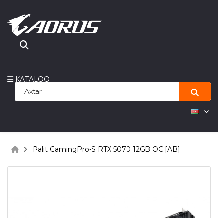
KATALOQ
Palit GamingPro-S RTX 5070 12GB OC [AB]