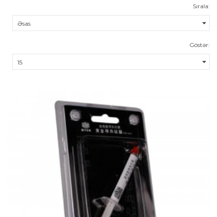
Sırala:
Göstər: