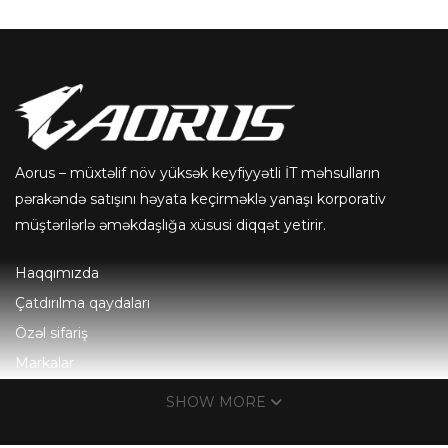
Aorus – müxtəlif növ yüksək keyfiyyətli İT məhsulların
pərakəndə satışını həyata keçirməklə yanaşı korporativ
müştərilərlə əməkdaşlığa xüsusi diqqət yetirir.
Haqqımızda
Çatdırılma qaydaları
Özəl sifariş
Markalar
Əlaqə
SHOW MORE
1-6-cı günlər 10:00-19:00