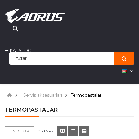
KATALOQ
Servis aksesuarları
Termopastalar
TERMOPASTALAR
Grid View:
SIDEBAR