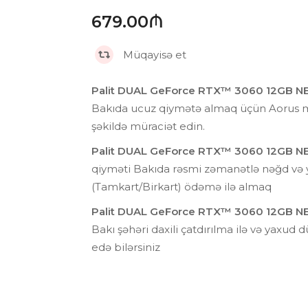
679.00₼
Müqayisə et
Palit DUAL GeForce RTX™ 3060 12GB 
Bakıda ucuz qiymətə almaq üçün Aorus 
şəkildə müraciət edin.
Palit DUAL GeForce RTX™ 3060 12GB 
qiyməti Bakıda rəsmi zəmanətlə nəğd və y
(Tamkart/Birkart) ödəmə ilə almaq
Palit DUAL GeForce RTX™ 3060 12GB 
Bakı şəhəri daxili çatdırılma ilə və yaxud 
edə bilərsiniz