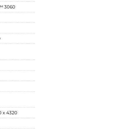
™ 3060
0
0 x 4320