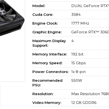
Model:
DUAL GeForce RTX
Cuda Core:
3584
Engine Clock:
1777 MHz
Graphic Engine:
GeForce RTX™ 306
Maximum Display
4
Support:
Memory Interface:
192 bit
Memory Speed:
15 Gbps
Power Connectors:
1x 8-pin
Recommended
550W
PSU:
Resolution:
Max Resolution 768
Video Memory:
12 GB GDDR6