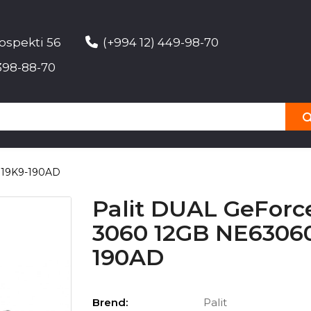
ospekti 56
(+994 12) 449-98-70
398-88-70
019K9-190AD
Palit DUAL GeFor
3060 12GB NE6306
190AD
Brend:
Palit