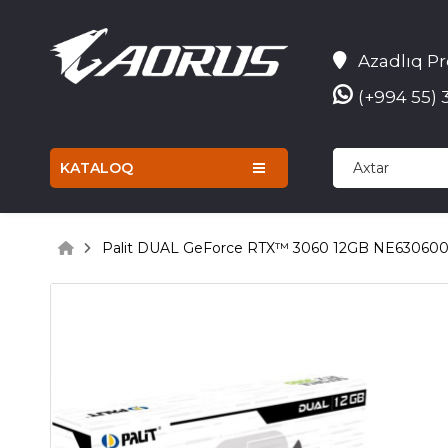
Azadlıq Pr
(+994 55) 
KATALOQ
Palit DUAL GeForce RTX™ 3060 12GB NE63060