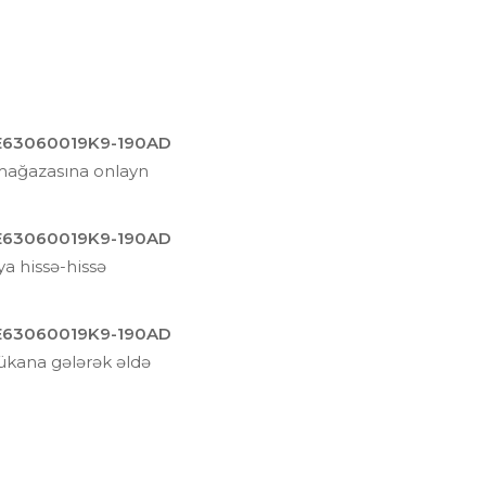
NE63060019K9-190AD
mağazasına onlayn
NE63060019K9-190AD
a hissə-hissə
NE63060019K9-190AD
dükana gələrək əldə