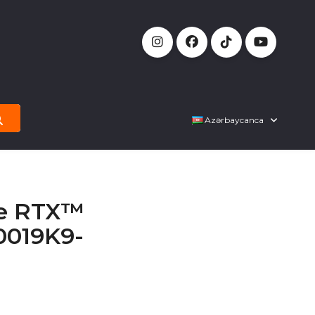
Azərbaycanca
ce RTX™
0019K9-