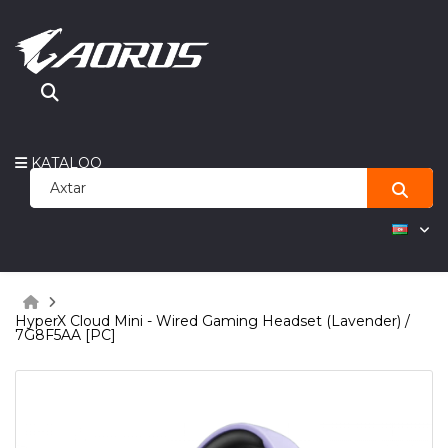
KATALOQ
HyperX Cloud Mini - Wired Gaming Headset (Lavender) /
7G8F5AA [PC]