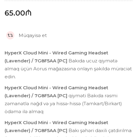
65.00₼
Müqayisə et
HyperX Cloud Mini - Wired Gaming Headset
(Lavender) / 7G8F5AA [PC]
Bakıda ucuz qiymətə
almaq üçün Aorus mağazasına onlayn şəkildə müraciət
edin.
HyperX Cloud Mini - Wired Gaming Headset
(Lavender) / 7G8F5AA [PC]
qiyməti Bakıda rəsmi
zəmanətlə nəğd və ya hissə-hissə (Tamkart/Birkart)
ödəmə ilə almaq
HyperX Cloud Mini - Wired Gaming Headset
(Lavender) / 7G8F5AA [PC]
Bakı şəhəri daxili çatdırılma