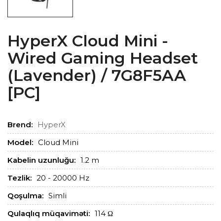
HyperX Cloud Mini -
Wired Gaming Headset
(Lavender) / 7G8F5AA
[PC]
Brend:
HyperX
Model:
Cloud Mini
Kabelin uzunluğu:
1.2 m
Tezlik:
20 - 20000 Hz
Qoşulma:
Simli
Qulaqlıq müqaviməti:
114 Ω