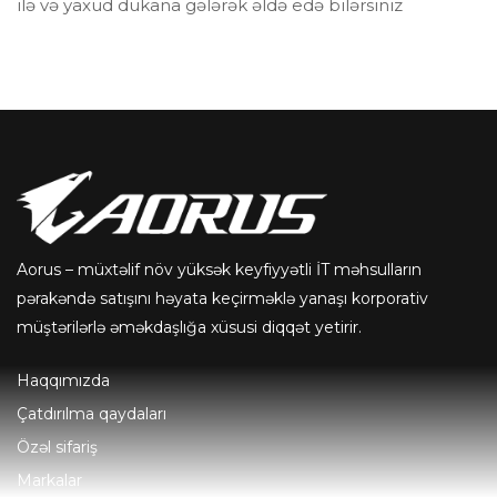
ilə və yaxud dükana gələrək əldə edə bilərsiniz
Aorus – müxtəlif növ yüksək keyfiyyətli İT məhsulların
pərakəndə satışını həyata keçirməklə yanaşı korporativ
müştərilərlə əməkdaşlığa xüsusi diqqət yetirir.
Haqqımızda
Çatdırılma qaydaları
Özəl sifariş
Markalar