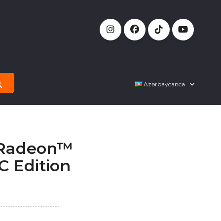
Azərbaycanca
 Radeon™
C Edition