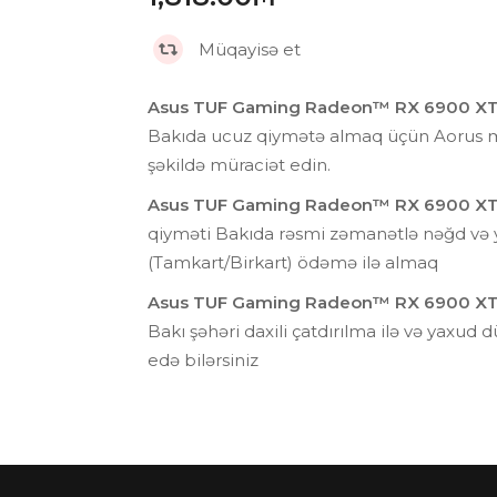
Müqayisə et
Asus TUF Gaming Radeon™ RX 6900 XT 
Bakıda ucuz qiymətə almaq üçün Aorus 
şəkildə müraciət edin.
Asus TUF Gaming Radeon™ RX 6900 XT 
qiyməti Bakıda rəsmi zəmanətlə nəğd və y
(Tamkart/Birkart) ödəmə ilə almaq
Asus TUF Gaming Radeon™ RX 6900 XT 
Bakı şəhəri daxili çatdırılma ilə və yaxud 
edə bilərsiniz