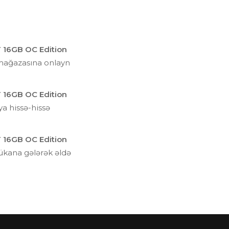
16GB OC Edition
mağazasına onlayn
16GB OC Edition
a hissə-hissə
16GB OC Edition
dükana gələrək əldə