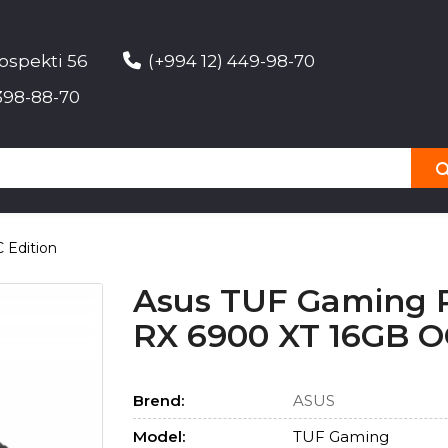
ospekti 56
(+994 12) 449-98-70
398-88-70
 Edition
Asus TUF Gaming
RX 6900 XT 16GB O
Brend:
ASUS
Model:
TUF Gaming