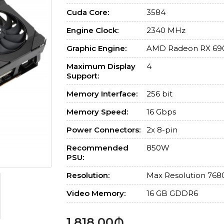
Cuda Core:
3584
Engine Clock:
2340 MHz
Graphic Engine:
AMD Radeon RX 69
Maximum Display
4
Support:
Memory Interface:
256 bit
Memory Speed:
16 Gbps
Power Connectors:
2x 8-pin
Recommended
850W
PSU:
Resolution:
Max Resolution 768
Video Memory:
16 GB GDDR6
1,818.00₼