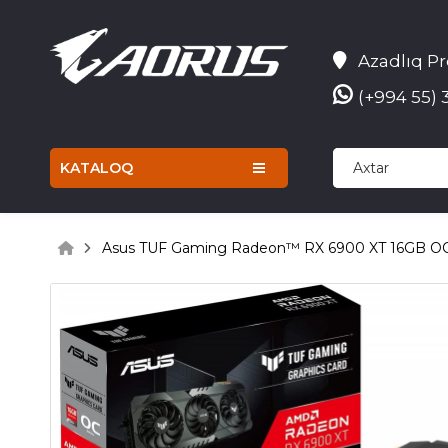
Azadlıq Pr
(+994 55) 
KATALOQ
Asus TUF Gaming Radeon™ RX 6900 XT 16GB OC