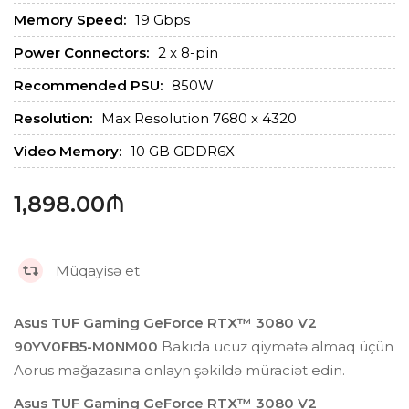
Memory Speed:
19 Gbps
Power Connectors:
2 x 8-pin
Recommended PSU:
850W
Resolution:
Max Resolution 7680 x 4320
Video Memory:
10 GB GDDR6X
1,898.00₼
Müqayisə et
Asus TUF Gaming GeForce RTX™ 3080 V2
90YV0FB5-M0NM00
Bakıda ucuz qiymətə almaq üçün
Aorus mağazasına onlayn şəkildə müraciət edin.
Asus TUF Gaming GeForce RTX™ 3080 V2