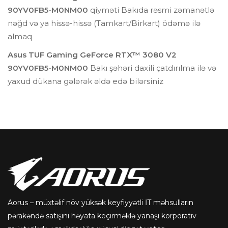
90YV0FB5-M0NM00
qiyməti Bakıda rəsmi zəmanətlə
nəğd və ya hissə-hissə (Tamkart/Birkart) ödəmə ilə
almaq
Asus TUF Gaming GeForce RTX™ 3080 V2
90YV0FB5-M0NM00
Bakı şəhəri daxili çatdırılma ilə və
yaxud dükana gələrək əldə edə bilərsiniz
Aorus – müxtəlif növ yüksək keyfiyyətli İT məhsulların
pərakəndə satışını həyata keçirməklə yanaşı korporativ