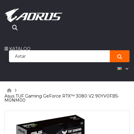
KATALOQ
Asus TUF Gaming GeForce RTX™ 3080 V2 90YV0FB5-
M0NM00