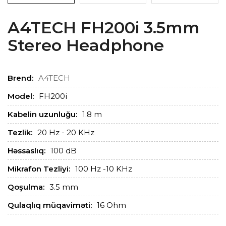
A4TECH FH200i 3.5mm
Stereo Headphone
Brend:
A4TECH
Model:
FH200i
Kabelin uzunluğu:
1.8 m
Tezlik:
20 Hz - 20 KHz
Həssaslıq:
100 dB
Mikrafon Tezliyi:
100 Hz -10 KHz
Qoşulma:
3.5 mm
Qulaqlıq müqaviməti:
16 Ohm