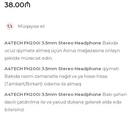
38.00₼
Müqayisə et
A4TECH FH200i 3.5mm Stereo Headphone
Bakıda
ucuz qiymətə almaq üçün Aorus mağazasına onlayn
şəkildə müraciət edin.
A4TECH FH200i 3.5mm Stereo Headphone
qiyməti
Bakıda rəsmi zəmanətlə nəğd və ya hissə-hissə
(Tamkart/Birkart) ödəmə ilə almaq
A4TECH FH200i 3.5mm Stereo Headphone
Bakı şəhəri
daxili çatdırılma ilə və yaxud dükana gələrək əldə edə
bilərsiniz