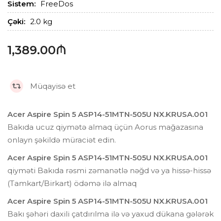
Sistem:
FreeDos
Çəki:
2.0 kg
1,389.00₼
Müqayisə et
Acer Aspire Spin 5 ASP14-51MTN-505U NX.KRUSA.001
Bakıda ucuz qiymətə almaq üçün Aorus mağazasına
onlayn şəkildə müraciət edin.
Acer Aspire Spin 5 ASP14-51MTN-505U NX.KRUSA.001
qiyməti Bakıda rəsmi zəmanətlə nəğd və ya hissə-hissə
(Tamkart/Birkart) ödəmə ilə almaq
Acer Aspire Spin 5 ASP14-51MTN-505U NX.KRUSA.001
Bakı şəhəri daxili çatdırılma ilə və yaxud dükana gələrək