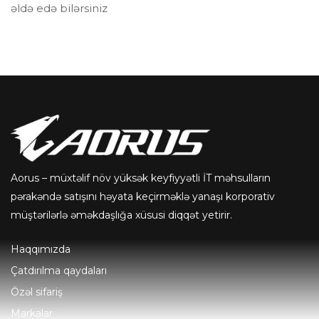
əldə edə bilərsiniz
Aorus – müxtəlif növ yüksək keyfiyyətli İT məhsulların
pərakəndə satışını həyata keçirməklə yanaşı korporativ
müştərilərlə əməkdaşlığa xüsusi diqqət yetirir.
Haqqımızda
Çatdırılma qaydaları
Özəl sifariş
Markalar