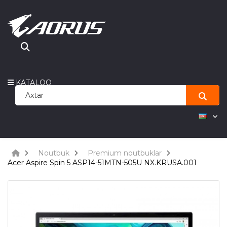
KATALOQ
Noutbuk
Premium noutbuklar
Acer Aspire Spin 5 ASP14-51MTN-505U NX.KRUSA.001