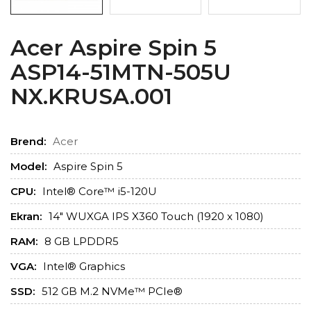
Acer Aspire Spin 5
ASP14-51MTN-505U
NX.KRUSA.001
Brend:
Acer
Model:
Aspire Spin 5
CPU:
Intel® Core™ i5-120U
Ekran:
14" WUXGA IPS X360 Touch (1920 x 1080)
RAM:
8 GB LPDDR5
VGA:
Intel® Graphics
SSD:
512 GB M.2 NVMe™ PCIe®