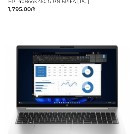
HP ProBook 450 G10 816P1EA [ PC ]
1,795.00₼