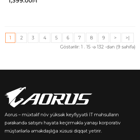
1,399.00₼
1
2
3
4
5
6
7
8
9
>
>|
Göstərilir: 1 . 15 -ə 132 -dən (9 səhifə)
Aorus – müxtəlif növ yüksək keyfiyyətli İT məhsulların
pərakəndə satışını həyata keçirməklə yanaşı korporativ
müştərilərlə əməkdaşlığa xüsusi diqqət yetirir.