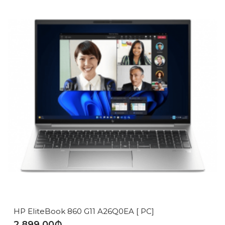
HP EliteBook 860 G11 A26Q0EA [ PC]
2,899.00₼