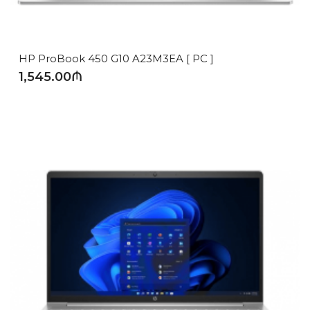
HP ProBook 450 G10 A23M3EA [ PC ]
1,545.00₼