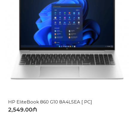
HP EliteBook 860 G10 8A4L5EA [ PC]
2,549.00₼