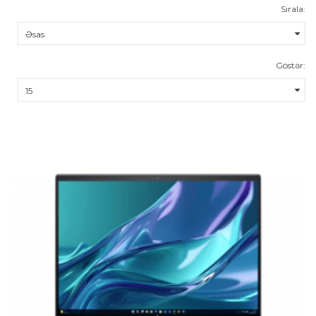
Sırala:
Göstər: